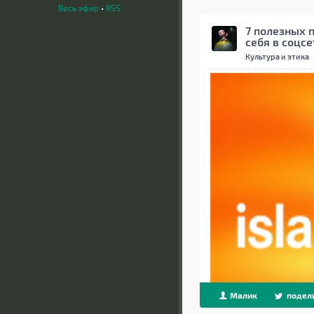
Весь эфир
•
RSS
7 полезных 
себя в соцсе
Культура и этика
Малик
подел