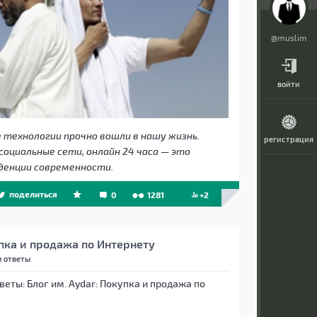
@muslim
войти
технологии прочно вошли в нашу жизнь.
регистрация
оциальные сети, онлайн 24 часа — это
денции современности.
поделиться
0
1281
+2
пка и продажа по Интернету
и ответы