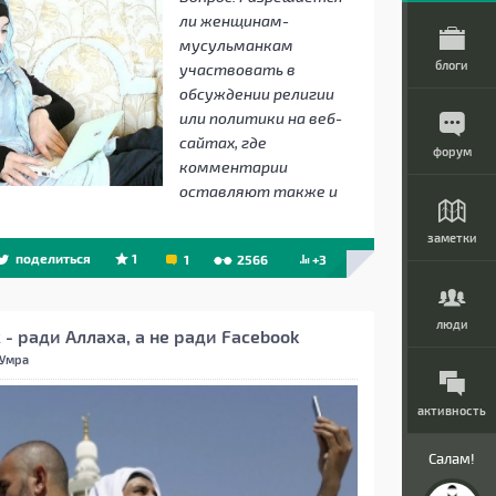
ли женщинам-
мусульманкам
блоги
участвовать в
обсуждении религии
или политики на веб-
сайтах, где
форум
комментарии
оставляют также и
заметки
поделиться
1
1
2566
+3
люди
- ради Аллаха, а не ради Facebook
 Умра
активность
Салам!