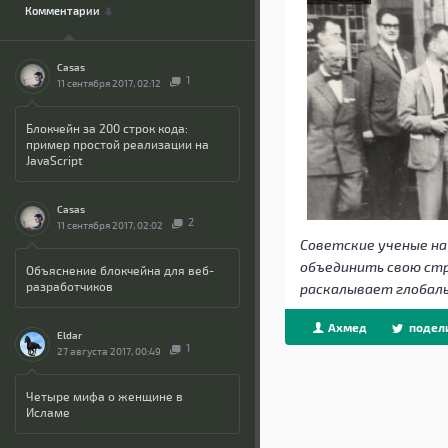
Комментарии
Casas
1
11 сентября 2017, 02:12
Блокчейн за 200 строк кода:
пример простой реализации на
JavaScript
Casas
2
11 сентября 2017, 02:02
Советские ученые н
объединить свою стра
Объяснение блокчейна для веб-
разработчиков
раскалывает глобаль
Ахмед
подел
Eldar
1
27 августа 2017, 00:49
Четыре мифа о женщине в
Исламе