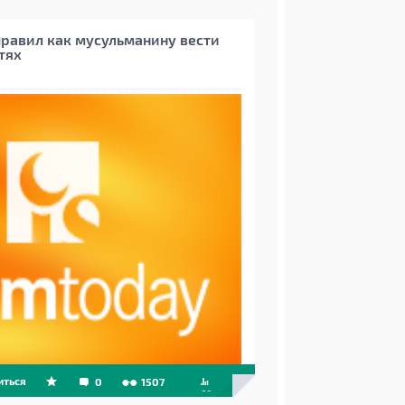
правил как мусульманину вести
тях
иться
0
1507
+10