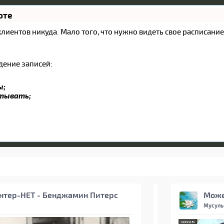
оте
и клиентов никуда. Мало того, что нужно видеть свое расписан
дение записей:
ы;
атывать;
нтер-НЕТ - Бенджамин Питерс
Може
Мусуль