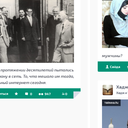
мужчины?
Сайда
а протяжении десятилетий пытались
ну в сеть. То, что мешало им тогда,
ный интернет сегодня.
Хадж 
Хадж и
иться
0
947
0