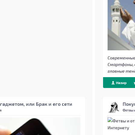
Современные 
Смартфоны, с
главные тен
Назир
гаджетом, или Брак и его сети
Поку
я
Фетвы 