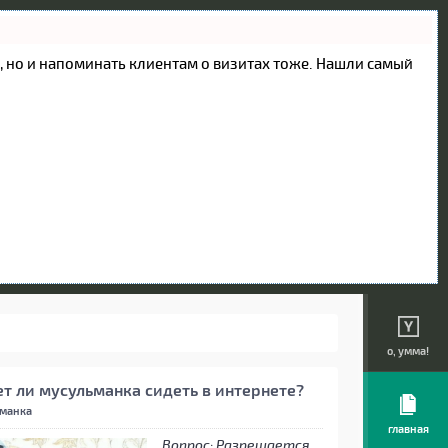
ие, но и напоминать клиентам о визитах тоже. Нашли самый
о, умма!
т ли мусульманка сидеть в интернете?
манка
главная
Вопрос: Разрешается