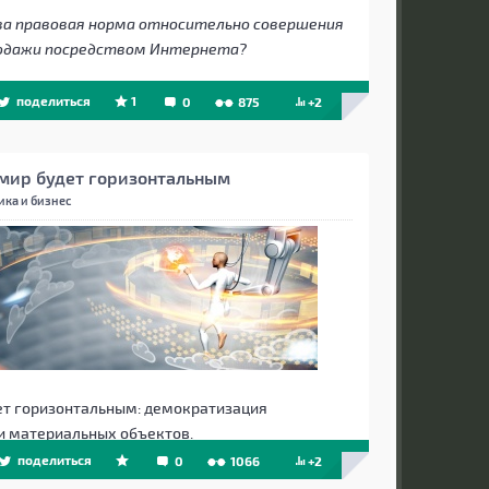
ова правовая норма относительно совершения
родажи посредством Интернета?
поделиться
1
0
875
+2
 мир будет горизонтальным
ика и бизнес
ет горизонтальным: демократизация
и материальных объектов.
поделиться
0
1066
+2