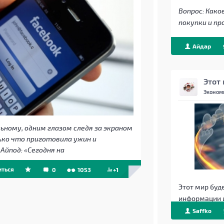
Вопрос: Как
покупки и п
Айдар
Этот
Эконом
ьному, одним глазом следя за экраном
ько что приготовила ужин и
Айпод: «Сегодня на
ться
0
1053
+1
Этот мир буд
информации 
Saffko