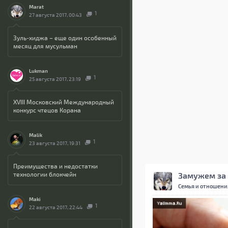
Marat
1
27 августа 2017, 00:43
Зуль-хиджа – еще один особенный
месяц для мусульман
Lukman
1
25 августа 2017, 23:19
XVIII Московский Международный
конкурс чтецов Корана
Malik
1
23 августа 2017, 19:31
Преимущества и недостатки
технологии блокчейн
Замужем за 
Семья и отношени
Maki
1
22 августа 2017, 22:44