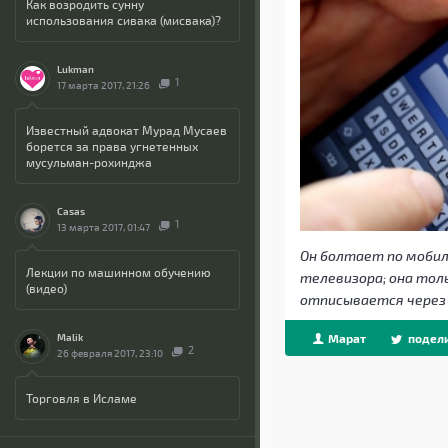
Как возродить сунну
использования сивака (мисвака)?
Lukman
1
17 марта 2017, 21:26
Известный адвокат Мурад Мусаев
борется за права угнетенных
мусульман-рохинджа
Casas
1
13 марта 2017, 01:47
Он болтает по мобил
Лекции по машинном обучению
телевизора; она тол
(видео)
отписывается через 
Malik
Марат
подели
2
26 февраля 2017, 23:10
Торговля в Исламе