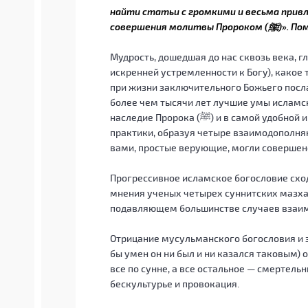
найти статьи с громкими и весьма прив
совершения м
Мудрость, дошедшая до нас сквозь века, г
искренней устремленности к Богу), какое 
при жизни заключительного Божьего посла
более чем тысячи лет лучшие умы исламс
наследие Пророка (ﷺ) и в самой удобной и практичной форме выдали нормы религиозной
практики, образуя четыре взаимодополня
вами, простые верующие, могли совершенс
Прогрессивное исламское богословие сходи
мнения ученых четырех суннитских мазха
подавляющем большинстве случаев взаи
Отрицание мусульманского богословия и з
бы умен он ни был и ни казался таковым) о том,
все по сунне, а все остальное — смертель
бескультурье и провокация.