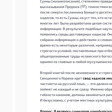
Сунны (жизнеописания), степенями правди
высказывания Пророка (ﷺ), тонкостями взаимоисключения и т. д. В первые десятилетия
после смерти посланника Божьего десятки
хадисов, то есть Сунны, из уст тех, кто оставался ря
многих лет. Была разработана целая сис
информации. В результате подобных науч
появились своды достоверных хадисов. Они
собрана информация о действиях и словах 
время есть некоторые различия, например 
строгости условий, поставленных при отбо
общепризнанные труды исламского богосл
одними из главных в любой мусульманско
Второй книгой после неизменного и строг
Священного Корана идет
свод хадисов им
частности на русский язык, — это далеко 
поймет не каждый и не сразу. Именно об
гибкости канонов, должны заниматься раз
И безусловно, с учетом местных культурн
Вопрос: Я являюсь суннитом ханафитског