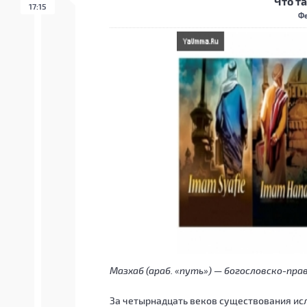
Что т
17:15
Фе
Мазхаб (араб. «путь») — богословско-пр
За четырнадцать веков существования ис