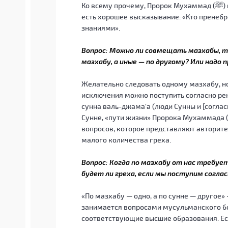
Ко все
есть хорошее высказывание: «Кто пренебре
знаниями».
Вопрос: Можно ли совмещать мазхабы, т
мазхабу, а иные — по другому? Или надо
Желательно следовать одному мазхабу, но
исключения можно поступить согласно ре
сунна валь-джама‘а (люди Сунны и [согл
Сунне, «пути жизни» Пророка Мухаммада (ﷺ) и «мнению общины» в решении религиозны
вопросов, которое представляют авторитет
малого количества греха.
Вопрос: Когда по мазхабу от нас требуетс
будет ли греха, если мы поступим соглас
«По мазхабу — одно, а по сунне — другое»
занимается вопросами мусульманского бо
соответствующие высшие образования. Ес