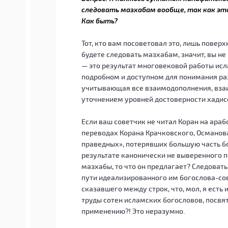
следовать мазхабам вообще, так как это
Как быть?
Тот, кто вам посоветовал это, лишь повер
будете следовать мазхабам, значит, вы не
— это результат многовековой работы ис
подробном и доступном для понимания раз
учитывающая все взаимодополнения, взаи
уточнением уровней достоверности хадисо
Если ваш советчик не читал Коран на арабс
переводах Корана Крачковского, Османова
праведных», потерявших большую часть бо
результате канонически не выверенного пе
мазхабы, то что он предлагает? Следовать
пути идеализированного им богослова-со
сказавшего между строк, что, мол, я есть
труды сотен исламских богословов, посвя
применению?! Это неразумно.