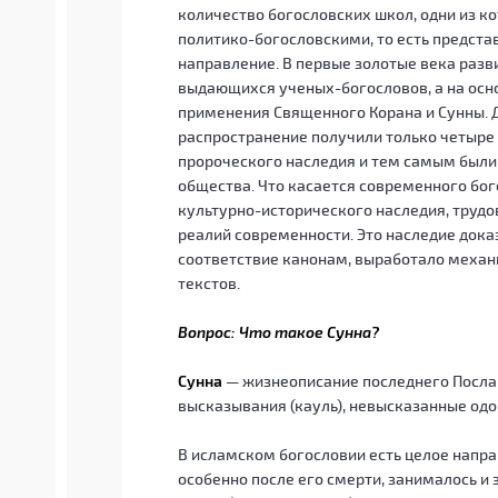
количество богословских школ, одни из к
политико-богословскими, то есть предст
направление. В первые золотые века разв
выдающихся ученых-богословов, а на осн
применения Священного Корана и Сунны. 
распространение получили только четыре м
пророческого наследия и тем самым были
общества. Что касается современного бог
культурно-исторического наследия, трудо
реалий современности. Это наследие дока
соответствие канонам, выработало меха
текстов.
Вопрос: Что такое Сунна?
Сунна
— жизнеописание последнего Посланника Твор
высказывания (кауль), невысказанные одобр
В исламском богословии есть целое направле
особенно после его смерти, занималось 