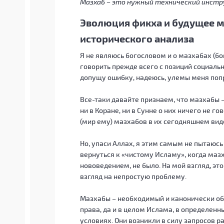
Мазхаб – это нужный технический инстру
Эволюция фикха и будущее м
исторического анализа
Я не являюсь богословом и о мазхабах (б
говорить прежде всего с позиций социальн
допущу ошибку, надеюсь, улемы меня поп
Все-таки давайте признаем, что мазхабы 
ни в Коране, ни в Сунне о них ничего не го
(мир ему) мазхабов в их сегодняшнем виде
Но, упаси Аллах, я этим самым не пытаюс
вернуться к «чистому Исламу», когда маз
нововедением, не было. На мой взгляд, э
взгляд на непростую проблему.
Мазхабы – необходимый и канонически об
права, да и в целом Ислама, в определен
условиях. Они возникли в силу запросов