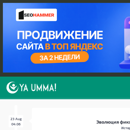
23 Aug
Эволюция фикх
04:06
Истор