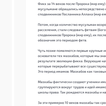
Фикх за 14 веков после Пророка (мир ему
мусульмане обращались непосредствено к
сподвижников Посланника Аллаха (мир ему
Потом, когда количество мусульман возро
расселения, стали следовать фетвам (бо
сподвижников Пророка (мир ему), их после
обозначим это периодом фетв.
Чуть позже появляются первые крупные и
основатели тех мазхабов, которые мы знае
результате эволюции фикха. Верующие на
которые перерыбатывают все существующ
Это период имамов. Мазхабов как таковых
Мазхабы фактически создают ученики има
группируются вокруг трудов и идей имамо
школы права. Так рождаются мазхабы и на
За эти примерно 10 веков мазхабы так сро