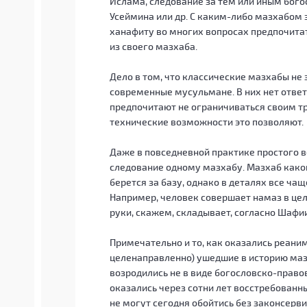
Ислама, следование за тем или иным бого
Усеймина или др. С каким-либо мазхабом 
ханафиту во многих вопросах предпочитат
из своего мазхаба.
Дело в том, что классические мазхабы не
современные мусульмане. В них нет ответа
предпочитают не ограничиваться своим т
технические возможности это позволяют.
Даже в повседневной практике простого 
следование одному мазхабу. Мазхаб какой-
берется за базу, однако в деталях все ч
Например, человек совершает намаз в цел
руки, скажем, складывает, согласно Шафии
Примечательно и то, как оказались реани
целенаправленно) ушедшие в историю мазха
возродились не в виде богословско-право
оказались через сотни лет восстребованны
не могут сегодня обойтись без законсерв