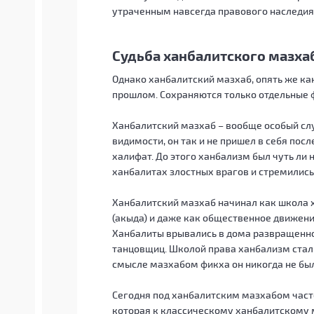
утраченным навсегда правового наследия
Судьба ханбалитского мазха
Однако ханбалитский мазхаб, опять же как
прошлом. Сохраняются только отдельные 
Ханбалитский мазхаб – вообще особый слу
видимости, он так и не пришел в себя пос
халифат. До этого ханбализм был чуть ли
ханбалитах злостных врагов и стремились
Ханбалитский мазхаб начинал как школа 
(акыда) и даже как общественное движени
Ханбалиты врывались в дома развращенной
танцовщиц. Школой права ханбализм стал 
смысле мазхабом фикха он никогда не был
Сегодня под ханбалитским мазхабом част
которая к классическому ханбалитскому 