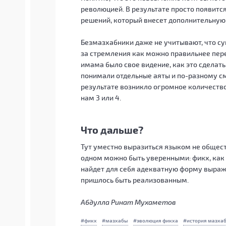
революцией. В результате просто появитс
решений, который внесет дополнительную 
Безмазхабники даже не учитывают, что с
за стремления как можно правильнее пере
имама было свое видение, как это сделать
понимали отдельные аяты и по-разному см
результате возникло огромное количество
нам 3 или 4.
Что дальше?
Тут уместно выразиться языком не общест
одном можно быть уверенными: фикх, как 
найдет для себя адекватную форму выраже
пришлось быть реализованным.
Абдулла Ринат Мухаметов
фикх
мазхабы
эволюция фикха
история мазха