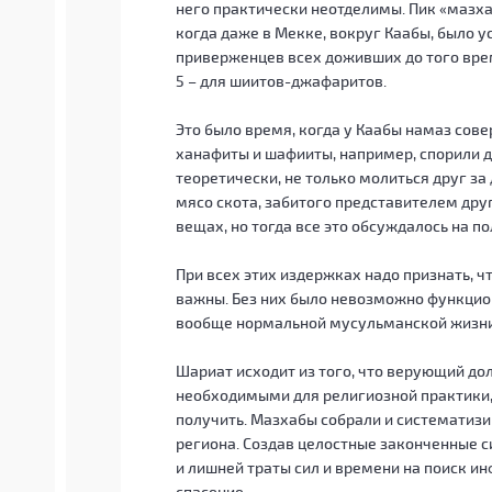
него практически неотделимы. Пик «мазха
когда даже в Мекке, вокруг Каабы, было 
приверженцев всех доживших до того вре
5 – для шиитов-джафаритов.
Это было время, когда у Каабы намаз сов
ханафиты и шафииты, например, спорили д
теоретически, не только молиться друг за 
мясо скота, забитого представителем дру
вещах, но тогда все это обсуждалось на п
При всех этих издержках надо признать, ч
важны. Без них было невозможно функцио
вообще нормальной мусульманской жизни
Шариат исходит из того, что верующий до
необходимыми для религиозной практики,
получить. Мазхабы собрали и систематиз
региона. Создав целостные законченные 
и лишней траты сил и времени на поиск и
спасение.