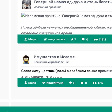
Совершай намаз ад-духа и стань богат
Исламская практика
Намаз ад-духа является необязательной, однако ж
отведено специальное время.
Марат
поделиться
1
0
11815
Имущество в Исламе
Религия и мировоззрение
Слово «имущество» (маль) в арабском языке
применя
этого следует, что вещь,
Мага
поделиться
3
0
1717