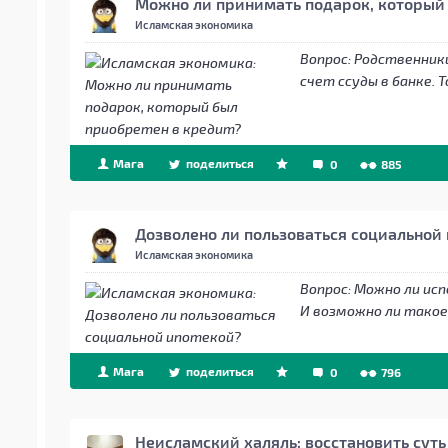
Можно ли принимать подарок, который 
Исламская экономика
Вопрос:
Родственники
счет ссуды в банке. 
Мага
поделиться
0
885
Дозволено ли пользоваться социальной
Исламская экономика
Вопрос:
Можно ли исп
И возможно ли такое
Мага
поделиться
0
796
Неисламский халяль: восстановить суть