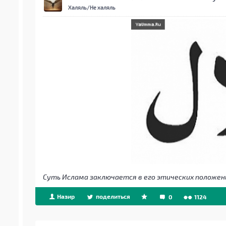
Халяль/Не халяль
Суть Ислама заключается в его этических положен
Назир
поделиться
0
1124