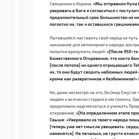
Священного Корана:
«Мы отправили Нуха (
уверовать в Бога и согласиться с постулат
продолжительный срок большинство из них
поглотил их, так и оставшихся грешникам
Пытавшийся наставить свой народ на путь
наказание для непокорного народа, воспр
попытки вразумить людей:
«[После 950-ти
Божественного Откровения, что никто боле
[после потопа] ни одного отрицающего Те
их, то они будут сводить набожных людей с
кроме как развратников и безбожников!»
Но, даже несмотря на это, Он (мир Ему) не
людям и всячески старался им помочь. Одн
продолжали надсмехаться и унижать Пророк
откровение:
«[На определенном этапе про
Свыше: «Уверовали из твоего народа лишь 
[теперь уже нет смысла увещевать: сердц
изменятся]. Не печалься, не грусти относи