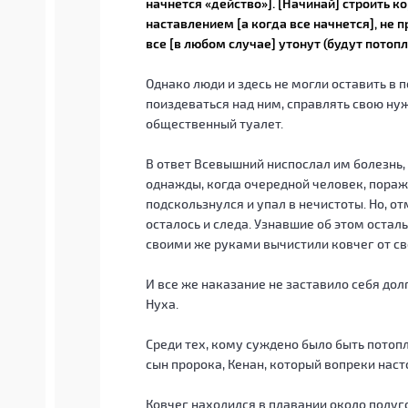
начнется «действо»]. [Начинай] строить 
наставлением [а когда все начнется], не 
все [в любом случае] утонут (будут потоп
Однако люди и здесь не могли оставить в п
поиздеваться над ним, справлять свою нуж
общественный туалет.
В ответ Всевышний ниспослал им болезнь, 
однажды, когда очередной человек, пораже
подскользнулся и упал в нечистоты. Но, от
осталось и следа. Узнавшие об этом остал
своими же руками вычистили ковчег от св
И все же наказание не заставило себя до
Нуха.
Среди тех, кому суждено было быть пото
сын пророка, Кенан, который вопреки наст
Ковчег находился в плавании около полуго