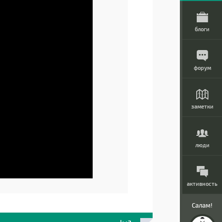
блоги
форум
заметки
люди
активность
Салам!