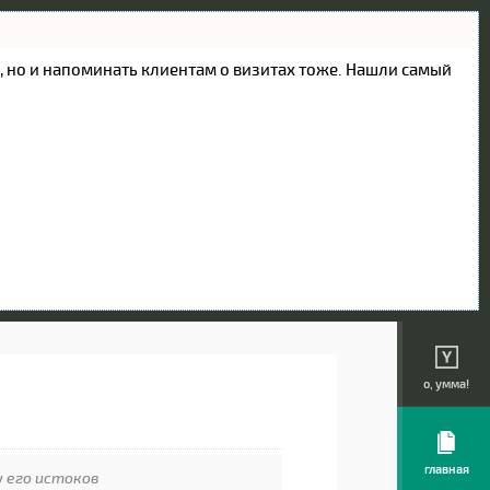
ие, но и напоминать клиентам о визитах тоже. Нашли самый
о, умма!
главная
у его истоков