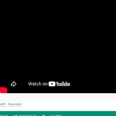
ssfit
кроссфит
oland
поделиться