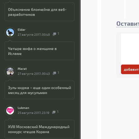
Объяснение блокчейна для веб-
разработчиков
Остави
Eldar
1
27 августа 2017, 00:49
Четыре мифа о женщине в
Исламе
Marat
добавит
1
27 августа 2017, 00:43
Зуль-хиджа – еще один особенный
месяц для мусульман
Lukman
1
25 августа 2017, 23:19
XVIII Московский Международный
конкурс чтецов Корана