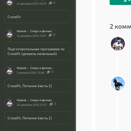
4
21 декабря 2015, 00:15
CrossFit
2
комм
Voland
→
Спорт и фитнес
8
12 декабря 2015, 17:07
Подготовительная программа по
Crossfit (уровень начальный)
Voland
→
Спорт и фитнес
0
2 января 2016, 13:46
CrossFit, Питание (часть 3)
Voland
→
Спорт и фитнес
3
20 декабря 2015, 21:27
CrossFit, Питание (часть 2)