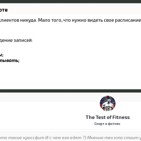
оте
и клиентов никуда. Мало того, что нужно видеть свое расписан
дение записей:
ы;
атывать;
The Test of Fitness
Спорт и фитнес
что такое кроссфит И с чем его едят ?) Мнение тех кто стоит 