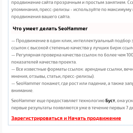
продвижение сайта прозрачным и простым занятием. Ссыл
упоминания, пресс-релизы - используйте по максимуму
продвижения вашего сайта.
Что умеет делать SeoHammer
— Продвижение в один клик, интеллектуальный подбор 
ссылок с высокой степенью качества у лучших бирж ссыл
— Регулярная проверка качества ссылок по более чем 1
показателей качества проекта.
— Все известные форматы ссылок: арендные ссылки, веч
мнения, отзывы, статьи, пресс-релизы).
— SeoHammer покажет, где рост или падение, а также за
внимание.
SeoHammer еще предоставляет технологию
Буст
, она ус
первые результаты появляются уже в течение первых 7 д
Зарегистрироваться и Начать продвижение