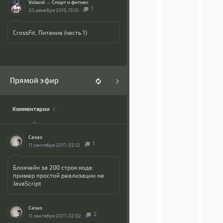
Voland
→
Спорт и фитнес
1
20 декабря 2015, 15:10
CrossFit, Питание (часть 1)
Прямой эфир
Комментарии
Casas
1
11 сентября 2017, 02:12
Блокчейн за 200 строк кода:
пример простой реализации на
JavaScript
Casas
2
11 сентября 2017, 02:02