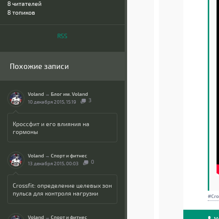
8
читателей
8 топиков
RSS
Похожие записи
Voland
→
Блог им. Voland
3
10 декабря 2015, 15:19
Кроссфит и его влияния на
гормоны
Voland
→
Спорт и фитнес
0
13 декабря 2015, 00:03
Crossfit: определение целевых зон
пульса для контроля нагрузки
Cro
Voland
→
Спорт и фитнес
V