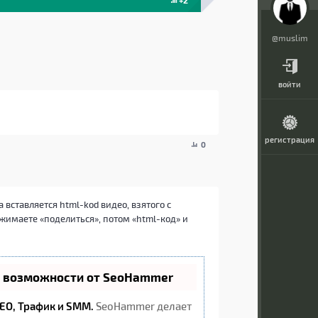
+2
@muslim
войти
регистрация
0
 вставляется html-kod видео, взятого с
жимаете «поделиться», потом «html-код» и
е возможности от SeoHammer
EO, Трафик и SMM.
SeoHammer делает