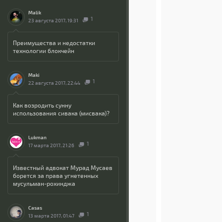
Malik
1
23 августа 2017, 19:31
Преимущества и недостатки
технологии блокчейн
Maki
1
22 августа 2017, 22:44
Как возродить сунну
использования сивака (мисвака)?
Lukman
1
17 марта 2017, 21:26
Известный адвокат Мурад Мусаев
борется за права угнетенных
мусульман-рохинджа
Casas
1
13 марта 2017, 01:47