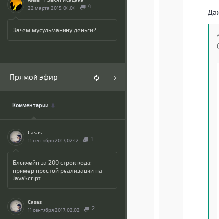
Alelai
→
Закят и садака
4
22 марта 2015, 04:04
Даж
Зачем мусульманину деньги?
Прямой эфир
Комментарии
Casas
1
11 сентября 2017, 02:12
Блокчейн за 200 строк кода:
пример простой реализации на
JavaScript
Casas
2
11 сентября 2017, 02:02