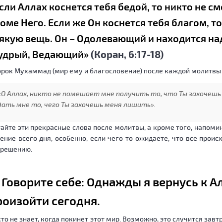
сли Аллах коснется тебя бедой, то никто не см
оме Него. Если же Он коснется тебя благом, т
якую вещь. Он – Одолевающий и находится на
удрый, Ведающий»
(Коран, 6:17-18)
рок Мухаммад (мир ему и благословение) после каждой молитвы
«О Аллах, никто не помешает мне получить то, что Ты захочешь
дать мне то, чего Ты захочешь меня лишить».
айте эти прекрасные слова после молитвы, а кроме того, напомин
ение всего дня, особенно, если чего-то ожидаете, что все проис
зрешению.
. Говорите себе: Однажды я вернусь к А
роизойти сегодня.
то не знает, когда покинет этот мир. Возможно, это случится завт