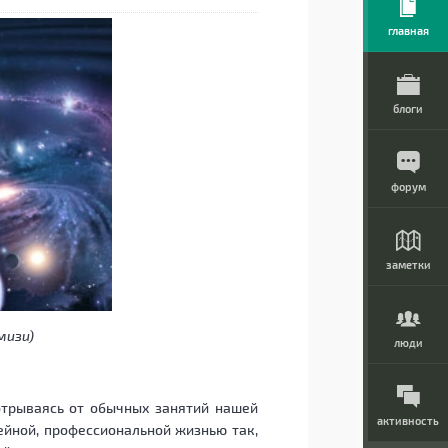
главная
блоги
форум
заметки
мизи)
люди
отрываясь от обычных занятий нашей
активность
йной, профессиональной жизнью так,