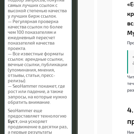
«Е
самых лучших ссылок с
высокой степенью качества
кр
у лучших бирж ссылок.
— Регулярная проверка
вс
качества ссылок по более
М
чем 100 показателям и
ежедневный пересчет
показателей качества
Про
проекта.
— Все известные форматы
ссылок: арендные ссылки,
вечные ссылки, публикации
(упоминания, мнения,
отзывы, статьи, пресс-
Чит
релизы).
теч
— SeoHammer покажет, где
ра
рост или падение, а также
запросы, на которые нужно
обратить внимание.
4
SeoHammer еще
предоставляет технологию
п
Буст
, она ускоряет
продвижение в десятки раз,
а первые результаты
Ник