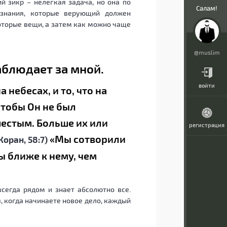
 зикр – нелегкая задача, но она по
Салам!
ознания, которые верующий должен
которые вещи, а затем как можно чаще
@muslim
наблюдает за мной.
войти
 небесах, и то, что на
чтобы Он не был
шестым. Больше их или
регистрация
«Мы сотворили
Коран, 58:7)
ы ближе к нему, чем
 всегда рядом и знает абсолютно все.
, когда начинаете новое дело, каждый