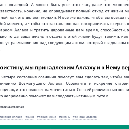
ваш последний. А может быть уже этот час, даже это мгновен
звестность, конечно, не оправдывает полный отход от жизни м
ной, как это делают монахи. И все же важно, чтобы вы всегда 
ой момент, и чтобы это заставляло вас воспринимать всерьез 
арком Аллаха и тратить дарованные вам время, способности, э
ько тогда ваша жизнь и отдача в этой жизни будут такими, как
могут размышления над следующим аятом, который вы должны н
:
оистину, мы принадлежим Аллаху и к Нему в
 четыре состояния сознания помогут вам сделать так, чтобы в
минанию Всемогущего Аллаха. Осознайте и искренне старай
нципах, и это поможет вам очиститься. Со всей решимостью воспи
то непременно поможет вам следовать истинным путем.
am.net, islam.com.ua
минание Аллаха
зикр
поклонение
жизнь
основы Ислама