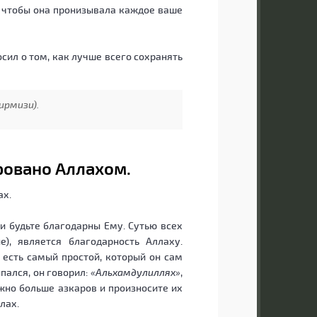
к, чтобы она пронизывала каждое ваше
сил о том, как лучше всего сохранять
ирмизи).
даровано Аллахом.
ах.
 и будьте благодарны Ему. Сутью всех
), является благодарность Аллаху.
х есть самый простой, который он сам
пался, он говорил:
«Альхамдулиллях»
,
но больше азкаров и произносите их
лах.