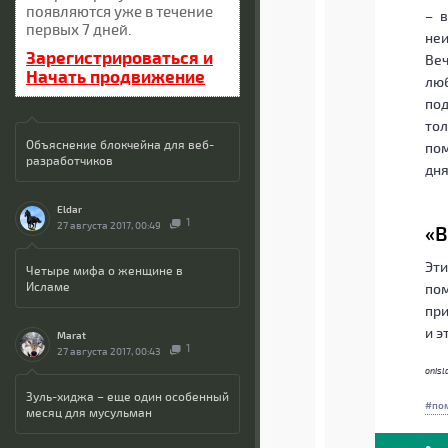
появляются уже в течение
– 
первых 7 дней.
неи
Зарегистрироваться и
Веч
Начать продвижение
люб
под
тол
Объяснение блокчейна для веб-
по
разработчиков
дня
Eldar
1
27 августа 2017, 00:49
«В
Эти
Четыре мифа о женщине в
Исламе
по
при
и э
Marat
1
27 августа 2017, 00:43
onisl
Зуль-хиджа – еще один особенный
по
месяц для мусульман