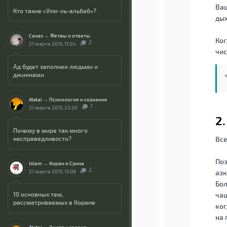
Ваш
Кто такие «Улю-ль-альбаб»?
дых
Casas
→
Фетвы и ответы
Ког
2
21 марта 2015, 15:24
чис
Ад будет заполнен людьми и
джиннами
Alelai
→
Психология и сознание
1
21 марта 2015, 23:30
2
Почему в мире так много
несправедливости?
Все
Поэ
Islam
→
Коран и Сунна
2
21 марта 2015, 15:08
аз
Бол
10 основных тем,
чащ
рассматриваемых в Коране
ког
на 