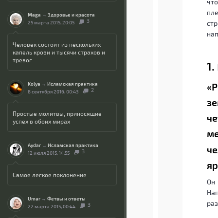
что
пл
Maga
→
Здоровье и красота
3
стр
25 марта 2015, 20:05
нап
Человек состоит из нескольких
капель крови и тысячи страхов и
тревог
1
Kolya
→
Исламская практика
«Р
2
8 сентября 2016, 00:43
зе
Простые молитвы, приносящие
че
успех в обоих мирах
ме
Aydar
→
Исламская практика
че
3
12 июля 2015, 14:55
яр
Самое лёгкое поклонение
Он 
Нап
Umar
→
Фетвы и ответы
раз
3
22 марта 2015, 00:44