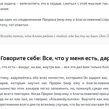
а задача – запечатлеть это в сердце, сжиться с этой мыслью та
ание.
да один из сподвижников Пророка (мир ему и благословение) спро
тоту, тот ответил:
«Всегда помни, что Аллах рядом с тобой, где бы ты ни был»
(Ат-Т
. Говорите себе: Все, что у меня есть, 
, что есть – вокруг, на вас, внутри вас – все это дал вам только Алл
тому, задумайтесь обо всех милостях, которыми Он одарил вас,
каров, которым научил нас Пророк (мир ему и благословение
ьшинство этих азкаров легко запомнить, но, пожалуй, среди ни
е всего повторял. Когда Пророк (мир ему и благословение) просы
да он ел или пил, он говорил:
«Альхамдулиллях».
Выучите как мож
протяжении всего дня по всякому случаю, что бы ни послал вам Ал