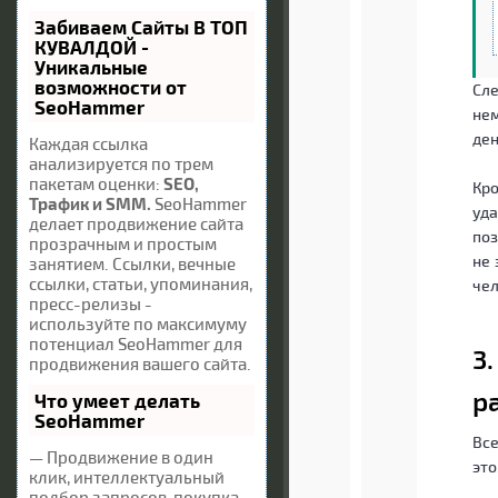
Забиваем Сайты В ТОП
КУВАЛДОЙ -
Уникальные
возможности от
Сл
SeoHammer
нем
ден
Каждая ссылка
анализируется по трем
пакетам оценки:
SEO,
Кро
Трафик и SMM.
SeoHammer
уда
делает продвижение сайта
поз
прозрачным и простым
не 
занятием. Ссылки, вечные
ссылки, статьи, упоминания,
чел
пресс-релизы -
используйте по максимуму
потенциал SeoHammer для
3
продвижения вашего сайта.
р
Что умеет делать
SeoHammer
Все
— Продвижение в один
это
клик, интеллектуальный
подбор запросов, покупка