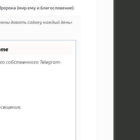
Пророка (мир ему и благословение):
лжны давать садаку каждый день»
оте
его собственного Telegram-
осещения;