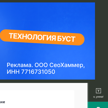
о, умма!
ахе