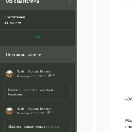
Основы Ислама
9
читателей
22 топика
RSS
Похожие записи
Nazir
→
Основы Ислама
0
19 ноября 2015, 20:07
Условия принятия шахады
Аллахом
«Вс
Nazir
→
Основы Ислама
1
16 ноября 2015, 16:11
Мо
по
Шахада - свидетельство веры