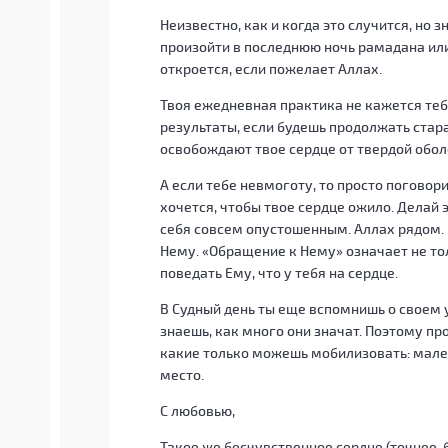
Неизвестно, как и когда это случится, но з
произойти в последнюю ночь рамадана или
откроется, если пожелает Аллах.
Твоя ежедневная практика не кажется теб
результаты, если будешь продолжать стар
освобождают твое сердце от твердой оболоч
А если тебе невмоготу, то просто поговори
хочется, чтобы твое сердце ожило. Делай 
себя совсем опустошенным. Аллах рядом.
Нему. «Обращение к Нему» означает не то
поведать Ему, что у тебя на сердце.
В Судный день ты еще вспомнишь о своем 
знаешь, как много они значат. Поэтому пр
какие только можешь мобилизовать: мале
место.
С любовью,
Такое же бесчувственное сердце (точнее,